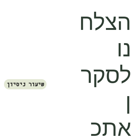
הצלח
נו
לסקר
שיעור ניסיון
ן
אתכ